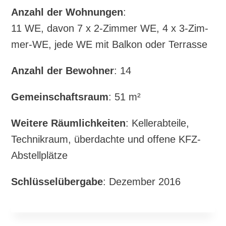
Anzahl der Woh­nun­gen
:
11 WE, davon 7 x 2‑Zimmer WE, 4 x 3‑Zim­
mer-WE, jede WE mit Bal­kon oder Terrasse
Anzahl der Bewoh­ner
: 14
Gemein­schafts­raum
: 51 m²
Wei­te­re Räum­lich­kei­ten
: Kel­ler­ab­tei­le,
Tech­nik­raum, über­dach­te und offe­ne KFZ-
Abstellplätze
Schlüs­sel­über­ga­be
: Dezem­ber 2016