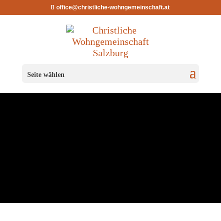
office@christliche-wohngemeinschaft.at
CHRIST­LI­CHE
Seite wählen
WOHNGEMEINSCHAFT
Aigen
…darf es mehr sein?