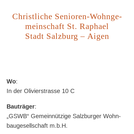
Christ­li­che Senio­ren-Wohn­ge­
mein­schaft St. Rapha­el
Stadt Salz­burg – Aigen
Wo
:
In der Oli­vi­er­stras­se 10 C
Bau­trä­ger
:
„GSWB“ Gemein­nüt­zi­ge Salz­bur­ger Wohn­
bau­ge­sell­schaft m.b.H.