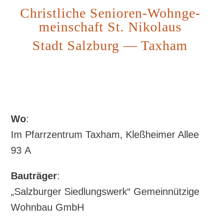
Christ­li­che Senio­ren-Wohn­ge­
mein­schaft St. Nikolaus
Stadt Salz­burg — Taxham
Wo
:
Im Pfarr­zen­trum Tax­ham, Kleß­hei­mer Allee
93 A
Bau­trä­ger
:
„Salz­bur­ger Sied­lungs­werk“ Gemein­nüt­zi­ge
Wohn­bau GmbH