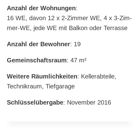
Anzahl der Woh­nun­gen
:
16 WE, davon 12 x 2‑Zimmer WE, 4 x 3‑Zim­
mer-WE,
jede WE mit Bal­kon oder Terrasse
Anzahl der Bewoh­ner
: 19
Gemein­schafts­raum
: 47 m²
Wei­te­re Räum­lich­kei­ten
: Kel­ler­ab­tei­le,
Tech­nik­raum, Tiefgarage
Schlüs­sel­über­ga­be
: Novem­ber 2016