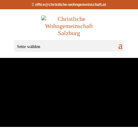
office@christliche-wohngemeinschaft.at
CHRIST­LI­CHE
Seite wählen
WOHNGEMEINSCHAFT
Tax­ham
…mehr als fürstlich!